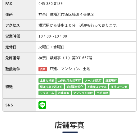
FAX
045-330-8139
住所
神奈川県横浜市西区楠町４番地３
アクセス
横浜駅から徒歩１０分 送迎も行っております。
営業時間
10：00～19：00
定休日
火曜日・水曜日
免許番号
神奈川県知事（１）第031667号
戸建、マンション、土地
取扱物件
売買
土日も営業
19時以降も接客可
メール対応可
駐車場有
特徴
駅まで車で送迎可
引越業者紹介
不動産コンサル
提携ローン有
リフォーム
戸建買取
マンション買取
土地買取
SNS
店舗写真