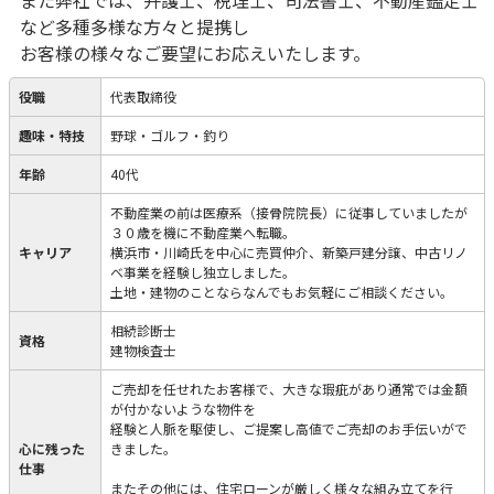
また弊社では、弁護士、税理士、司法書士、不動産鑑定士
など多種多様な方々と提携し
お客様の様々なご要望にお応えいたします。
役職
代表取締役
趣味・特技
野球・ゴルフ・釣り
年齢
40代
不動産業の前は医療系（接骨院院長）に従事していましたが
３０歳を機に不動産業へ転職。
キャリア
横浜市・川崎氏を中心に売買仲介、新築戸建分譲、中古リノ
ベ事業を経験し独立しました。
土地・建物のことならなんでもお気軽にご相談ください。
相続診断士
資格
建物検査士
ご売却を任せれたお客様で、大きな瑕疵があり通常では金額
が付かないような物件を
経験と人脈を駆使し、ご提案し高値でご売却のお手伝いがで
心に残った
きました。
仕事
またその他には、住宅ローンが厳しく様々な組み立てを行