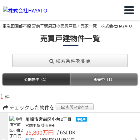
東急田園都市線 宮前平駅周辺の売買戸建・売家一覧｜株式会社HAYATO
売買戸建物件一覧
検索条件を変更
公開物件（1）
販売中（1）
1
件
チェックした物件を
お問い合わせ
川崎市宮前区小台2丁目
申込中
宮前平駅
徒歩9分
25,800万円
/ 6SLDK
築年月
1986年03月
(築40年)