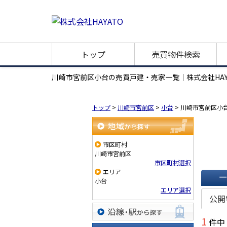
トップ
売買物件検索
川崎市宮前区小台の売買戸建・売家一覧｜株式会社HAY
トップ
>
川崎市宮前区
>
小台
>
川崎市宮前区小
地域から探す
市区町村
川崎市宮前区
市区町村選択
エリア
小台
一覧で
エリア選択
公開
1
件中
沿線・駅から探す