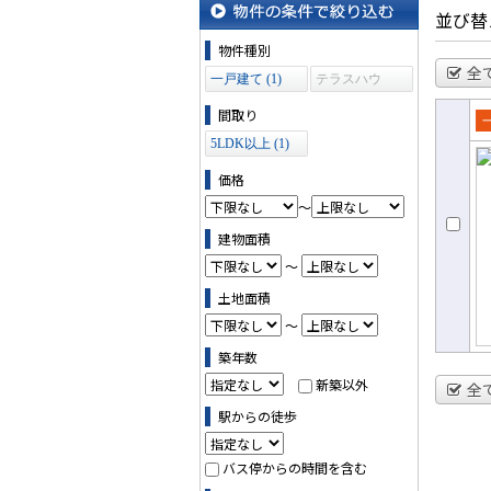
並び替
物件の条件で絞り込む
物件種別
全
一戸建て (1)
テラスハウ
ス (0)
間取り
売
5LDK以上 (1)
て
価格
～
建物面積
～
土地面積
～
築年数
新築以外
全
駅からの徒歩
バス停からの時間を含む