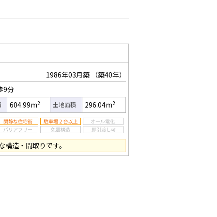
1986年03月築
（築40年）
歩9分
2
2
604.99m
296.04m
積
土地面積
な構造・間取りです。