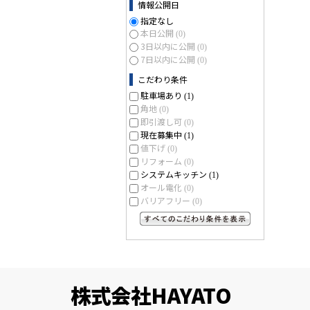
情報公開日
指定なし
本日公開
(0)
3日以内に公開
(0)
7日以内に公開
(0)
こだわり条件
駐車場あり
(1)
角地
(0)
即引渡し可
(0)
現在募集中
(1)
値下げ
(0)
リフォーム
(0)
システムキッチン
(1)
オール電化
(0)
バリアフリー
(0)
すべてのこだわり条件を見る
株式会社HAYATO