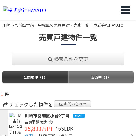
川崎市宮前区宮前平中校区の売買戸建・売家一覧｜株式会社HAYATO
売買戸建物件一覧
検索条件を変更
公開物件（1）
販売中（1）
1
件
チェックした物件を
お問い合わせ
川崎市宮前区小台2丁目
申込中
宮前平駅
徒歩9分
25,800万円
/ 6SLDK
築年月
1986年03月
(築40年)